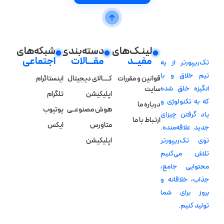
لینـک‌های
دسته‌بندی
شبکه‌های
مفیــد
مقـــالات
اجتماعی
تک‌ریپورتر از یه
تیم خلاق و با
قوانین و مقررات
کــــالای دیجیتال
اینستاگرام
انگیزه خلق شده
سایت
اپلیکیشن
تلگرام
که به تکنولوژی و
درباره ما
هوش مصنوعــی
یوتیوب
یاد گرفتن چیزای
ارتباط با ما
متاورس
ایکس
جدید علاقه‌منده.
توی تک‌ریپورتر
اپلیکیشن
تلاش می‌کنیم
محتوایی جامع،
جذاب، خلاقانه و
بروز برای شما
تولید کنیم.